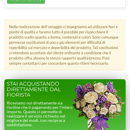
Nella realizzazione dell´omaggio ci impegniamo ad utilizzare fiori e
piante di qualità e faremo tutto il possibile per rispecchiare il
prodotto scelto quanto a forma, contenuti e colori. Sono comunque
permesse sostituzioni di uno o più elementi per difficoltà di
reperibilità sul mercato e deperibilità del prodotto. Tali sostituzioni
si intendono accettate dal cliente ordinante a condizione che il
prodotto offra almeno lo stesso rapporto qualità/prezzo. Puoi
sempre contattarci per concordare quanto ritieni necessario.
STAI ACQUISTANDO
DIRETTAMENTE DAL
FIORISTA
Riceviamo noi direttamente sia
l’ordine che il pagamento per l’intero
importo. Questo ci permette di
realizzare il servizio richiesto nel
migliore dei modi, con reciproca
soddisfazione.